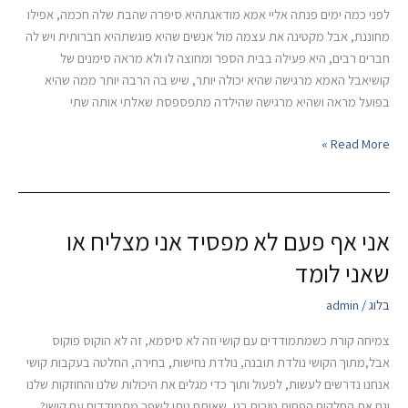
לפני כמה ימים פנתה אליי אמא מודאגתהיא סיפרה שהבת שלה חכמה, אפילו
או
מחוננת, אבל מקטינה את עצמה מול אנשים שהיא פוגשתהיא חברותית ויש לה
של
חברים רבים, היא פעילה בבית הספר ומחוצה לו ולא מראה סימנים של
הילד/ה
קושיאבל האמא מרגישה שהיא יכולה יותר, שיש בה הרבה יותר ממה שהיא
שלי?
בפועל מראה ושהיא מרגישה שהילדה מתפספסת שאלתי אותה שתי
Read More »
אני אף פעם לא מפסיד אני מצליח או
אני
אף
שאני לומד
פעם
לא
בלוג
/
admin
מפסיד
צמיחה קורת כשמתמודדים עם קושי וזה לא סיסמא, זה לא הוקוס פוקוס
אני
אבל,מתוך הקושי נולדת תובנה, נולדת נחישות, בחירה, החלטה בעקבות קושי
מצליח
אנחנו נדרשים לעשות, לפעול ותוך כדי מגלים את היכולות שלנו והחוזקות שלנו
או
וגם את החלקים הפחות טובים בנו, שאותם ניתן לשפר מתמודדים עם קושי?