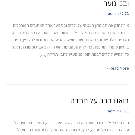
ובני נוער
את
הביטחון
בלוג
/
admin
העצמי
איך לחזק את הביטחון העצמי של ילדים ובני נוער אחד האתגרים המורכבים
אצל
ביותר בהורות המודרנית הוא ליווי ילד החווה חוסר ביטחון עצמי. עבור הורה,
ילדים
הצפייה בילד שנמנע מהזדמנויות, חושש להביע את דעתו או לחלופין, מפגין
ובני
ביטחון מופרז ותוקפנות כדי להסוות פגיעות היא חוויה כואבת ומעוררת דאגה.
נוער
כדי לסייע לילדים לבנות חוסן פנימי, יש להבין תחילה […]
Read More »
בואו נדבר על חרדה
בואו
נדבר
בלוג
/
admin
על
חרדה
חרדה אצל ילדים ובני נוער היא כבר לא תופעה נדירה, מחקרים מראים על
עליה בדיווחים של חרדה, לחץ, מצוקה נפשית אצל ילדים ומתבגריםאבל