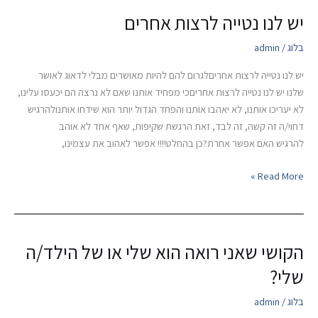
יש לנו נטייה לרצות אחרים
יש
לנו
בלוג
/
admin
נטייה
לרצות
יש לנו נטייה לרצות אחריםלגרום להם להיות מאושרים מבלי לדאוג לאושר
אחרים
שלנו יש לנו נטייה לרצות אחריםכי מפחיד אותנו שאם לא נרצה הם יכעסו עלינו,
לא יעריכו אותנו, לא יאהבו אותנו והפחד הגדול יותר הוא שידחו אותנולהרגיש
דחוי/ה זה קשה, זה לבד, זאת הרגשת שקיפות, שאף אחד לא אוהב
להרגיש האם אפשר אחרת?כן בהחלט!!!! אפשר לאהוב את עצמינו,
Read More »
הקושי שאני רואה הוא שלי או של הילד/ה
הקושי
שאני
שלי?
רואה
הוא
בלוג
/
admin
שלי