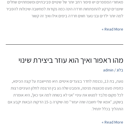
מאחורי המספרים יש סיפור רחב יותר של שינויים סביבתיים ומשפחתיים שחלים
שיוצרים קרקע להתפתחות חרדה הינה כמה נקודות למחשבה שיכולות להסביר
למה יותר ילדים ובני נוער חווים חרדה בימים אילו ואיך זה קשור
Read More »
מהו ראפור ואיך הוא עוזר ביצירת שינוי
מהו
ראפור
בלוג
/
admin
ואיך
הוא
נועה, בת 13, נכנסת לחדר בצעדים איטיים. היא מתיישבת על קצה הכיסא,
עוזר
כתפיה מעט מכווצות פנימה, והמבט שלה נע בין הרצפה לחלון העיניים רצות
ביצירת
לכל מקום מלבד לפגוש את עיניי "אני לא בטוחה למה אני כאן", היא אומרת
שינוי
בשקט, "אמא שלי חשבה שזה יעזור" מה שיקרה ב-15 הדקות הבאות יקבע אם
התהליך בכלל יתחיל.
Read More »