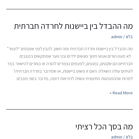
מה ההבדל בין ביישנות לחרדה חברתית
מה
ההבדל
בלוג
/
admin
בין
ביישנות
מה ההבדל בין ביישנות וחרדה חברתית ומה חשוב להבין לפני שמנסים “לעזור”
לחרדה
לא מעט הורים ואנשי חינוך פוגשים ילדים ובני נוער שמתקשים במצבים
חברתית
חברתיים הם שקטים, נמנעים, לפעמים נצמדים להורה או בוחרים להישאר בצד
לעיתים עולה השאלה: האם זו פשוט ביישנות, או שמדובר בחרדה חברתית?
למרות שההתנהגות החיצונית עשויה להיראות דומה, מדובר בשני מצבים
Read More »
מה בסך הכל רציתי
מה
בסך
בלוג
/
admin