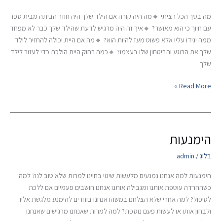
הכל
רציתי
מה בסך הכל רציתי 🔸מה היה קורה אם הילד שלך היה חוזר הביתה מבית ספר
עם חיוך כי הוא מאושר? 🔸איך זה היה מרגיש לדעת שהילד שלך כבר לא מפחד
ממה יגידו עליו אלא פשוט מעז להיות הוא? 🔸מה אם היית יכולה להחזיר לילד
שלך את הרוגע והביטחון שלו בעצמו? 🔸כמה רחוק היית הולכת כדי לעזור לילד
שלך
Read More »
הימנעות
הימנעות
בלוג
/
admin
הימנעות למה אנחנו נמנעים מלעשות שינוי בחיינו למרות שלא טוב לנו? למה
כשהחרדה עוטפת אותנו ומגבילה אותנו אנחנו חושבים פעמיים אם ללכת
לטיפול? למה אחרי שלא הצלחנו במשהו אנחנו בוחרים להימנע מלגשת אליו
ולבחון אותו או לעשות פעם נוספת? למה למרות שאנחנו מרגישים שאנחנו