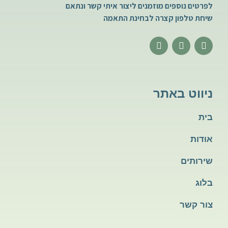
לפרטים נוספים מוזמנים ליצור איתי קשר ונתאם
שיחת טלפון קצרה לבחינת התאמה
Y
I
F
o
n
a
u
s
c
t
t
e
u
a
b
b
g
o
ניווט באתר
e
r
o
a
k
m
בית
אודות
שירותים
בלוג
צור קשר