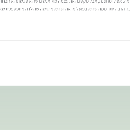
, אפילו מחוננת, אבל מקטינה את עצמה מול אנשים שהיא פוגשתהיא חברותית 
 בה הרבה יותר ממה שהיא בפועל מראה ושהיא מרגישה שהילדה מתפספסת שא